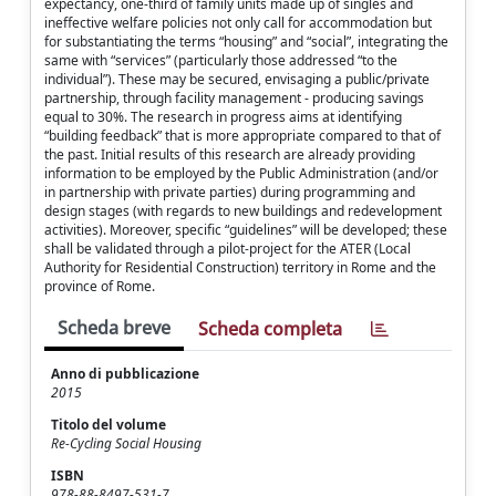
expectancy, one-third of family units made up of singles and
ineffective welfare policies not only call for accommodation but
for substantiating the terms “housing” and “social”, integrating the
same with “services” (particularly those addressed “to the
individual”). These may be secured, envisaging a public/private
partnership, through facility management - producing savings
equal to 30%. The research in progress aims at identifying
“building feedback” that is more appropriate compared to that of
the past. Initial results of this research are already providing
information to be employed by the Public Administration (and/or
in partnership with private parties) during programming and
design stages (with regards to new buildings and redevelopment
activities). Moreover, specific “guidelines” will be developed; these
shall be validated through a pilot-project for the ATER (Local
Authority for Residential Construction) territory in Rome and the
province of Rome.
Scheda breve
Scheda completa
Anno di pubblicazione
2015
Titolo del volume
Re-Cycling Social Housing
ISBN
978-88-8497-531-7