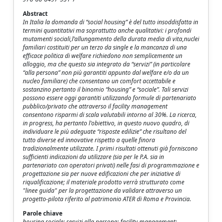
Abstract
In Italia la domanda di “social housing” è del tutto insoddisfatta in
termini quantitativi ma soprattutto anche qualitativi: i profondi
mutamenti sociali,l’allungamento della durata media di vita,nuclei
familiari costituiti per un terzo da single e la mancanza di una
efficace politica di welfare richiedono non semplicemente un
alloggio, ma che questo sia integrato da “servizi” (in particolare
“alla persona” non più garantiti appunto dal welfare e/o da un
nucleo familiare) che consentano un comfort accettabile e
sostanzino pertanto il binomio “housing” e “sociale”. Tali servizi
possono essere oggi garantiti utilizzando formule di partenariato
pubblico/privato che attraverso il facility management
consentono risparmi di scala valutabili intorno al 30%. La ricerca,
in progress, ha pertanto l'obiettivo, in questo nuovo quadro, di
individuare le più adeguate “risposte edilizie” che risultano del
tutto diverse ed innovative rispetto a quelle finora
tradizionalmente utilizzate. I primi risultati ottenuti già forniscono
sufficienti indicazioni da utilizzare (sia per le P.A. sia in
partenariato con operatori privati) nelle fasi di programmazione e
progettazione sia per nuove edificazioni che per iniziative di
riqualificazione; il materiale prodotto verrà strutturato come
"linee guida" per la progettazione da validare attraverso un
progetto-pilota riferito al patrimonio ATER di Roma e Provincia.
Parole chiave
housing sociale; servizi alla persona; facility management;