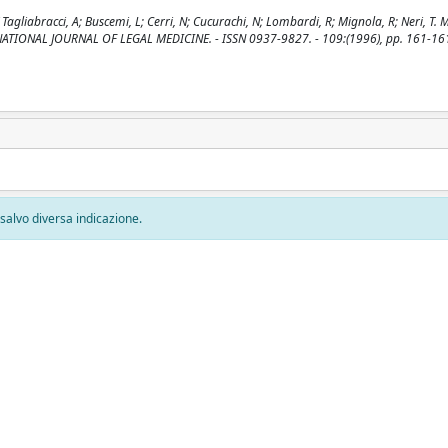
abracci, A; Buscemi, L; Cerri, N; Cucurachi, N; Lombardi, R; Mignola, R; Neri, T. M
TERNATIONAL JOURNAL OF LEGAL MEDICINE. - ISSN 0937-9827. - 109:(1996), pp. 161-16
, salvo diversa indicazione.