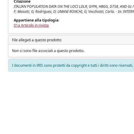
Citazione
ITALIAN POPULATION DATA ON THE LOCI LDLR, GYPA, HBGG, D7S8, AND Gc / Tagli
F; Masotti, G; Rodriguez, D; UMANI RONCHI, G; Vecchiotti, Carla. - In: IN
Appartiene alla tipologia:
01a Articolo in rivista
File allegati a questo prodotto
Non ci sono file associati a questo prodotto.
I documenti in IRIS sono protetti da copyright e tutti i diritti sono riservati