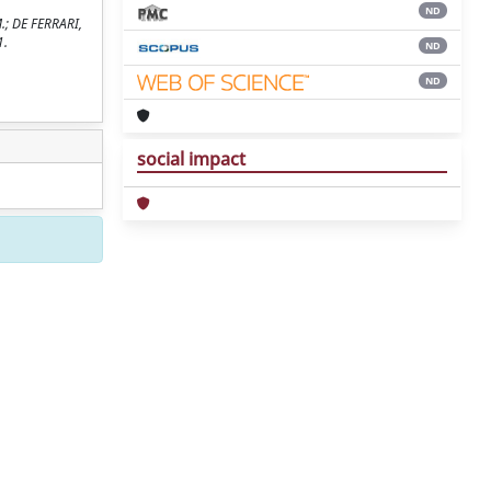
ND
.; DE FERRARI,
1.
ND
ND
social impact