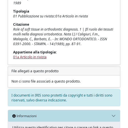
1989
Tipologia
01 Pubblicazione su rivista::01a Articolo in rivista
Citazione
Role of soft tissue in orthodontic diagnosis. 1 | [Il ruolo dei tessuti
molli nella diagnosi ortodontica. Nota I.] / Caligiuri, F.m.,
Malagola, C., Barbato, E.. - In: MONDO ORTODONTICO. - ISSN
0391-2000. - STAMPA. - 14:(1989), pp. 87-91.
Appartiene alla tipologia:
01a Articolo in rivista
File allegati a questo prodotto
Non ci sono file associati a questo prodotto.
I documenti in IRIS sono protetti da copyright e tutti i diritti sono
riservati, salvo diversa indicazione.
Informazioni
Utilizza questo identificativo per citare o creare un link a questo