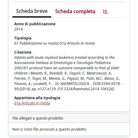
Scheda breve
Scheda completa
Anno di pubblicazione
2014
Tipologia
01 Pubblicazione su rivista::01a Articolo in rivista
Citazione
Infants with acute myeloid leukemia treated according to the
Associazione Italiana di Ematologia e Oncologia Pediatrica
2002/01 protocol have an outcome comparable to that of older
children / Masetti, R., Rondelli, R., Fagioli, F., Mastronuzzi, A.,
Pierani, P., Togni, M., Menna, G., Pigazzi, M., Putti, M.C., Basso, G.,
Pession, A., Locatelli, F.. - In: HAEMATOLOGICA. - ISSN 0390-6078. -
99:(2014), pp. e127-e129. [10.3324/haematol.2014.106526]
Appartiene alla tipologia:
01a Articolo in rivista
File allegati a questo prodotto
Non ci sono file associati a questo prodotto.