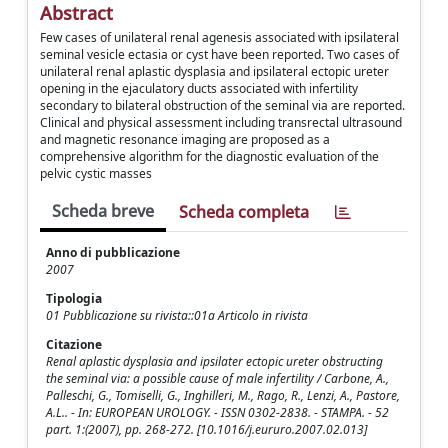
Abstract
Few cases of unilateral renal agenesis associated with ipsilateral
seminal vesicle ectasia or cyst have been reported. Two cases of
unilateral renal aplastic dysplasia and ipsilateral ectopic ureter
opening in the ejaculatory ducts associated with infertility
secondary to bilateral obstruction of the seminal via are reported.
Clinical and physical assessment including transrectal ultrasound
and magnetic resonance imaging are proposed as a
comprehensive algorithm for the diagnostic evaluation of the
pelvic cystic masses
Scheda breve
Scheda completa
Anno di pubblicazione
2007
Tipologia
01 Pubblicazione su rivista::01a Articolo in rivista
Citazione
Renal aplastic dysplasia and ipsilater ectopic ureter obstructing
the seminal via: a possible cause of male infertility / Carbone, A.,
Palleschi, G., Tomiselli, G., Inghilleri, M., Rago, R., Lenzi, A., Pastore,
A.L.. - In: EUROPEAN UROLOGY. - ISSN 0302-2838. - STAMPA. - 52
part. 1:(2007), pp. 268-272. [10.1016/j.eururo.2007.02.013]