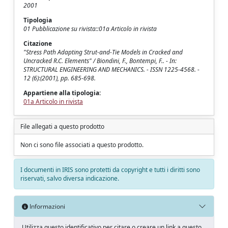
2001
Tipologia
01 Pubblicazione su rivista::01a Articolo in rivista
Citazione
"Stress Path Adapting Strut-and-Tie Models in Cracked and
Uncracked R.C. Elements" / Biondini, F., Bontempi, F.. - In:
STRUCTURAL ENGINEERING AND MECHANICS. - ISSN 1225-4568. -
12 (6):(2001), pp. 685-698.
Appartiene alla tipologia:
01a Articolo in rivista
File allegati a questo prodotto
Non ci sono file associati a questo prodotto.
I documenti in IRIS sono protetti da copyright e tutti i diritti sono
riservati, salvo diversa indicazione.
Informazioni
Utilizza questo identificativo per citare o creare un link a questo