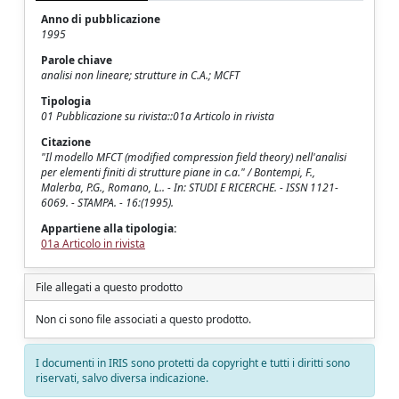
Anno di pubblicazione
1995
Parole chiave
analisi non lineare; strutture in C.A.; MCFT
Tipologia
01 Pubblicazione su rivista::01a Articolo in rivista
Citazione
"Il modello MFCT (modified compression field theory) nell'analisi
per elementi finiti di strutture piane in c.a." / Bontempi, F.,
Malerba, P.G., Romano, L.. - In: STUDI E RICERCHE. - ISSN 1121-
6069. - STAMPA. - 16:(1995).
Appartiene alla tipologia:
01a Articolo in rivista
File allegati a questo prodotto
Non ci sono file associati a questo prodotto.
I documenti in IRIS sono protetti da copyright e tutti i diritti sono
riservati, salvo diversa indicazione.