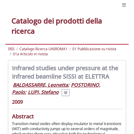
Catalogo dei prodotti della
ricerca
IRIS
Catalogo Ricerca UNIROMA1
01 Pubblicazione su rivista
01a Articolo in rivista
Infrared studies under pressure at the
infrared beamline SISSI at ELETTRA
BALDASSARRE, Leonetta
;
POSTORINO,
Paolo
;
LUPI, Stefano
2009
Abstract
Transition metal oxides often display insulator to metal transitions
(MIT) with conductivity jumps up to several orders of magnitude,
which makes them very attractive both for technological