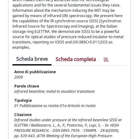
applications and for the several fundamental issues they raise.
Information about the mechanism inducing the MIT may be
gained by means of infrared (IR) spectroscopy. We present here
the capabilities of the IR synchrotron source SISSI (Synchrotron
Infrared Source for Spectroscopy and Imaging), at the Italian
storage ring ELETTRA. We demonstrate SISSI to be a powerful
source for optical studies of pressure-induced insulator-to-metal
transitions, reporting on V3O5 and (V0.989Cr0.011)2O3 as
examples.
Scheda breve
Scheda completa
Anno di pubblicazione
2009
Parole chiave
infrared beamline; metal to insulator transitions
Tipologia
01 Pubblicazione su rivista::01a Articolo in rivista
Citazione
Infrared studies under pressure at the infrared beamline SISSI at
ELETTRA / Baldassarre, L., A., P., Postorino, P., Lupi, S.. - In: HIGH
PRESSURE RESEARCH. - ISSN 0895-7959. - STAMPA. - 29:4(2009),
pp. 639-643. (47th Meeting of the European-High-Pressure-