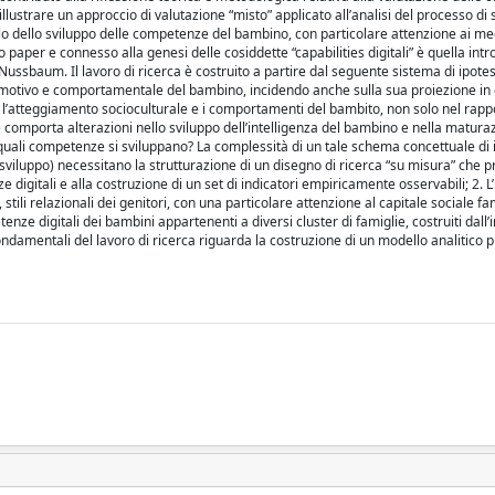
i illustrare un approccio di valutazione “misto” applicato all’analisi del processo di
llo dello sviluppo delle competenze del bambino, con particolare attenzione ai medi
to paper e connesso alla genesi delle cosiddette “capabilities digitali” è quella intr
Nussbaum. Il lavoro di ricerca è costruito a partire dal seguente sistema di ipotesi
 emotivo e comportamentale del bambino, incidendo anche sulla sua proiezione in e
e l’atteggiamento socioculturale e i comportamenti del bambito, non solo nel rapp
ne comporta alterazioni nello sviluppo dell’intelligenza del bambino e nella matura
quali competenze si sviluppano? La complessità di un tale schema concettuale di 
i sviluppo) necessitano la strutturazione di un disegno di ricerca “su misura” che 
igitali e alla costruzione di un set di indicatori empiricamente osservabili; 2. L’u
ili relazionali dei genitori, con una particolare attenzione al capitale sociale fam
nze digitali dei bambini appartenenti a diversi cluster di famiglie, costruiti dall’i
 fondamentali del lavoro di ricerca riguarda la costruzione di un modello analitico