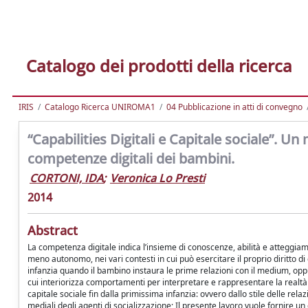
Catalogo dei prodotti della ricerca
IRIS
Catalogo Ricerca UNIROMA1
04 Pubblicazione in atti di convegno
“Capabilities Digitali e Capitale sociale”. Un
competenze digitali dei bambini.
CORTONI, IDA
;
Veronica Lo Presti
2014
Abstract
La competenza digitale indica l’insieme di conoscenze, abilità e atteggiam
meno autonomo, nei vari contesti in cui può esercitare il proprio diritto d
infanzia quando il bambino instaura le prime relazioni con il medium, oppur
cui interiorizza comportamenti per interpretare e rappresentare la realtà c
capitale sociale fin dalla primissima infanzia: ovvero dallo stile delle relazi
mediali degli agenti di socializzazione; Il presente lavoro vuole fornire u