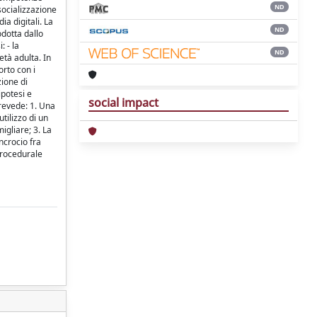
ND
 socializzazione
a digitali. La
ND
odotta dallo
: - la
ND
tà adulta. In
orto con i
zione di
ipotesi e
social impact
prevede: 1. Una
tilizzo di un
igliare; 3. La
ncrocio fra
 procedurale