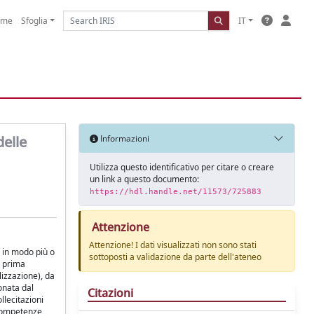
ome
Sfoglia
IT
delle
Informazioni
Utilizza questo identificativo per citare o creare
un link a questo documento:
https://hdl.handle.net/11573/725883
Attenzione
Attenzione! I dati visualizzati non sono stati
, in modo più o
sottoposti a validazione da parte dell'ateneo
a prima
lizzazione), da
onata dal
Citazioni
ollecitazioni
e competenze