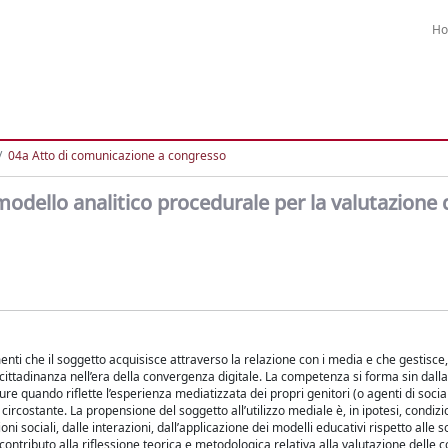
H
04a Atto di comunicazione a congresso
 modello analitico procedurale per la valutazione 
enti che il soggetto acquisisce attraverso la relazione con i media e che gestisce
i cittadinanza nell’era della convergenza digitale. La competenza si forma sin dall
e quando riflette l’esperienza mediatizzata dei propri genitori (o agenti di socia
ircostante. La propensione del soggetto all’utilizzo mediale è, in ipotesi, condizi
oni sociali, dalle interazioni, dall’applicazione dei modelli educativi rispetto alle s
n contributo alla riflessione teorica e metodologica relativa alla valutazione dell