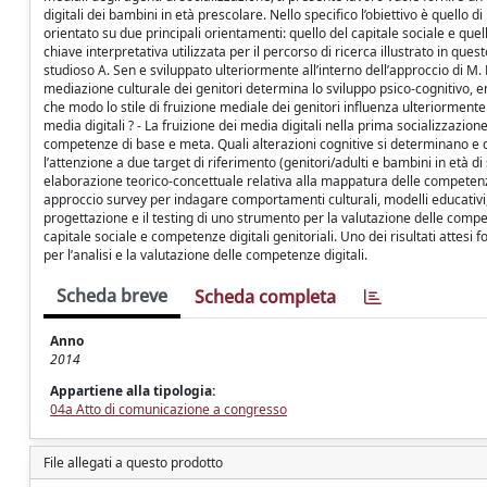
digitali dei bambini in età prescolare. Nello specifico l’obiettivo è quello d
orientato su due principali orientamenti: quello del capitale sociale e que
chiave interpretativa utilizzata per il percorso di ricerca illustrato in ques
studioso A. Sen e sviluppato ulteriormente all’interno dell’approccio di M. 
mediazione culturale dei genitori determina lo sviluppo psico-cognitivo,
che modo lo stile di fruizione mediale dei genitori influenza ulteriorment
media digitali ? - La fruizione dei media digitali nella prima socializzazio
competenze di base e meta. Quali alterazioni cognitive si determinano e 
l’attenzione a due target di riferimento (genitori/adulti e bambini in età d
elaborazione teorico-concettuale relativa alla mappatura delle competenze d
approccio survey per indagare comportamenti culturali, modelli educativi, st
progettazione e il testing di uno strumento per la valutazione delle compete
capitale sociale e competenze digitali genitoriali. Uno dei risultati attesi
per l’analisi e la valutazione delle competenze digitali.
Scheda breve
Scheda completa
Anno
2014
Appartiene alla tipologia:
04a Atto di comunicazione a congresso
File allegati a questo prodotto