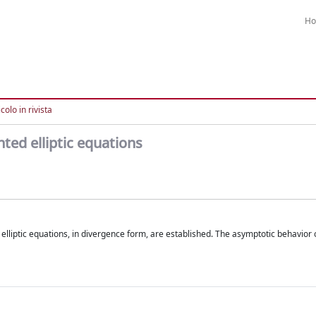
H
colo in rivista
ted elliptic equations
lliptic equations, in divergence form, are established. The asymptotic behavior o