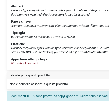
Abstract
Harnack type inequalities for nonnegative (weak) solutions of degenerate el
Fuchsian type weighted elliptic operators is also investigated.
Parole chiave
Asymptotic behavior; Degenerate elliptic equation; Fuchsian elliptic operat
Tipologia
01 Pubblicazione su rivista::01a Articolo in rivista
Citazione
Harnack inequalities for Fuchsian type weighted elliptic equations / De Ci
5302. - STAMPA. - 21:9-10(1996), pp. 1321-1347. [10.1080/03605309608
Appartiene alla tipologia:
01a Articolo in rivista
File allegati a questo prodotto
Non ci sono file associati a questo prodotto.
I documenti in IRIS sono protetti da copyright e tutti i diritti sono riservati