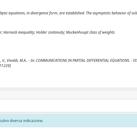
liptic equations, in divergence form, are established. The asymptotic behavior of sol
or; Harnack inequality; Holder continuity; Muckenhoupt class of weights
cco, V., Vivaldi, M.A.. - In: COMMUNICATIONS IN PARTIAL DIFFERENTIAL EQUATIONS. - I
821229]
, salvo diversa indicazione.