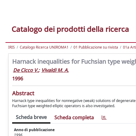
Catalogo dei prodotti della ricerca
IRIS
Catalogo Ricerca UNIROMA1
01 Pubblicazione su rivista
01a Arti
Harnack inequalities for Fuchsian type weigh
De Cicco V.
;
Vivaldi M. A.
1996
Abstract
Harnack type inequalities for nonnegative (weak) solutions of degenerate e
Fuchsian type weighted elliptic operators is also investigated.
Scheda breve
Scheda completa
Anno di pubblicazione
1996