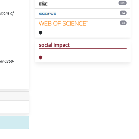
ND
utions of
24
23
social impact
SSN 0360-