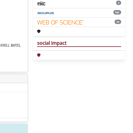
2
ND
32
social impact
AVERILL BATES,