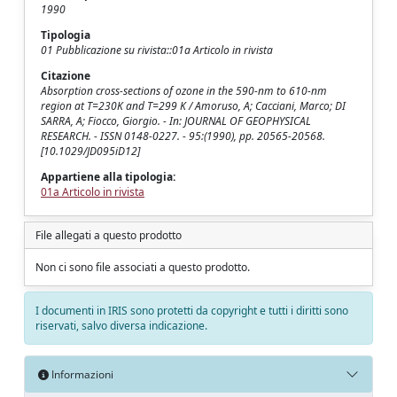
1990
Tipologia
01 Pubblicazione su rivista::01a Articolo in rivista
Citazione
Absorption cross-sections of ozone in the 590-nm to 610-nm
region at T=230K and T=299 K / Amoruso, A; Cacciani, Marco; DI
SARRA, A; Fiocco, Giorgio. - In: JOURNAL OF GEOPHYSICAL
RESEARCH. - ISSN 0148-0227. - 95:(1990), pp. 20565-20568.
[10.1029/JD095iD12]
Appartiene alla tipologia:
01a Articolo in rivista
File allegati a questo prodotto
Non ci sono file associati a questo prodotto.
I documenti in IRIS sono protetti da copyright e tutti i diritti sono
riservati, salvo diversa indicazione.
Informazioni