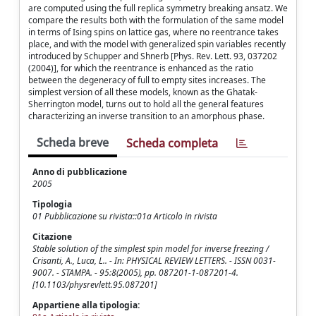
are computed using the full replica symmetry breaking ansatz. We
compare the results both with the formulation of the same model
in terms of Ising spins on lattice gas, where no reentrance takes
place, and with the model with generalized spin variables recently
introduced by Schupper and Shnerb [Phys. Rev. Lett. 93, 037202
(2004)], for which the reentrance is enhanced as the ratio
between the degeneracy of full to empty sites increases. The
simplest version of all these models, known as the Ghatak-
Sherrington model, turns out to hold all the general features
characterizing an inverse transition to an amorphous phase.
Scheda breve
Scheda completa
Anno di pubblicazione
2005
Tipologia
01 Pubblicazione su rivista::01a Articolo in rivista
Citazione
Stable solution of the simplest spin model for inverse freezing /
Crisanti, A., Luca, L.. - In: PHYSICAL REVIEW LETTERS. - ISSN 0031-
9007. - STAMPA. - 95:8(2005), pp. 087201-1-087201-4.
[10.1103/physrevlett.95.087201]
Appartiene alla tipologia: