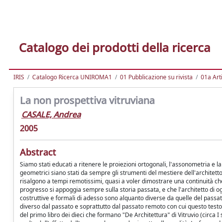
Catalogo dei prodotti della ricerca
IRIS
Catalogo Ricerca UNIROMA1
01 Pubblicazione su rivista
01a Arti
La non prospettiva vitruviana
CASALE, Andrea
2005
Abstract
Siamo stati educati a ritenere le proiezioni ortogonali, l'assonometria e 
geometrici siano stati da sempre gli strumenti del mestiere dell'architetto
risalgono a tempi remotissimi, quasi a voler dimostrare una continuità che 
progresso si appoggia sempre sulla storia passata, e che l'architetto di og
costruttive e formali di adesso sono alquanto diverse da quelle del passat
diverso dal passato e soprattutto dal passato remoto con cui questo testo s
del primo libro dei dieci che formano "De Architettura" di Vitruvio (circa I