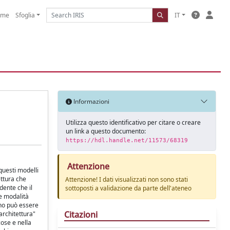
ome
Sfoglia
IT
Informazioni
Utilizza questo identificativo per citare o creare
un link a questo documento:
https://hdl.handle.net/11573/68319
Attenzione
questi modelli
ettura che
Attenzione! I dati visualizzati non sono stati
dente che il
sottoposti a validazione da parte dell'ateneo
le modalità
ono può essere
Citazioni
architettura"
cose e nella