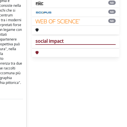
aphia e
ND
consiste nella
chi che si
ND
e centrum
 tra i moderni
ND
erpretati forse
 un legame con
ttati
appartenere
social impact
ospettiva può
ura", nella
lla
ato
ferenza tra due
e raccolti
 accomuna più
ographia
ia pittorica".