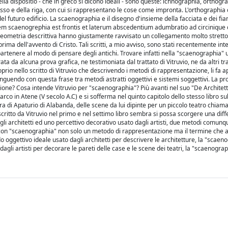
ella dispositio - che in greco si dicono ideali - sono queste: ichnographia, orthogr
so e della riga, con cui si rappresentano le cose come impronta. L'orthographia 
 futuro edificio. La scaenographia e il disegno d'insieme della facciata e dei fian
 "item scaenogrephia est frontis et laterum abscedentium adumbratio ad circiniqu
a geometria descrittiva hanno giustamente ravvisato un collegamento molto stretto
rima dell'avvento di Cristo. Tali scritti, a mio avviso, sono stati recentemente int
rtenere al modo di pensare degli antichi. Trovare infatti nella "scaenographia"
da alcuna prova grafica, ne testimoniata dal trattato di Vitruvio, ne da altri tra
io nello scritto di Vitruvio che descrivendo i metodi di rappresentazione, li fa 
inguendo con questa frase tra metodi astratti oggettivi e sistemi soggettivi. La pr
one? Cosa intende Vitruvio per "scaenographia"? Più avanti nel suo "De Architett
rco in Atene (V secolo A.C) e si sofferma nel quinto capitolo dello stesso libro su
ra di Apaturio di Alabanda, delle scene da lui dipinte per un piccolo teatro chiam
critto da Vitruvio nel primo e nel settimo libro sembra si possa scorgere una dif
gli architetti ed uno percettivo decorativo usato dagli artisti, due metodi comunqu
 con "scaenographia" non solo un metodo di rappresentazione ma il termine che
oggettivo ideale usato dagli architetti per descrivere le architetture, la "scaen
agli artisti per decorare le pareti delle case e le scene dei teatri, la "scaenograph