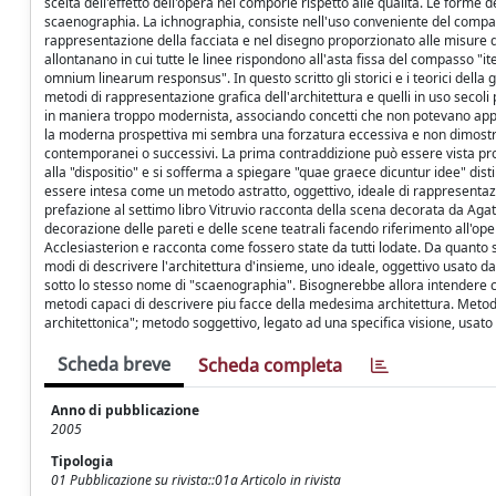
scelta dell'effetto dell'opera nel comporle rispetto alle qualità. Le forme d
scaenographia. La ichnographia, consiste nell'uso conveniente del compas
rappresentazione della facciata e nel disegno proporzionato alle misure del
allontanano in cui tutte le linee rispondono all'asta fissa del compasso
omnium linearum responsus". In questo scritto gli storici e i teorici dell
metodi di rappresentazione grafica dell'architettura e quelli in uso secoli p
in maniera troppo modernista, associando concetti che non potevano appa
la moderna prospettiva mi sembra una forzatura eccessiva e non dimostrata 
contemporanei o successivi. La prima contraddizione può essere vista propr
alla "dispositio" e si sofferma a spiegare "quae graece dicuntur idee" dist
essere intesa come un metodo astratto, oggettivo, ideale di rappresentazi
prefazione al settimo libro Vitruvio racconta della scena decorata da Agata
decorazione delle pareti e delle scene teatrali facendo riferimento all'ope
Acclesiasterion e racconta come fossero state da tutti lodate. Da quanto s
modi di descrivere l'architettura d'insieme, uno ideale, oggettivo usato da
sotto lo stesso nome di "scaenographia". Bisognerebbe allora intendere
metodi capaci di descrivere piu facce della medesima architettura. Metodo 
architettonica"; metodo soggettivo, legato ad una specifica visione, usato d
Scheda breve
Scheda completa
Anno di pubblicazione
2005
Tipologia
01 Pubblicazione su rivista::01a Articolo in rivista