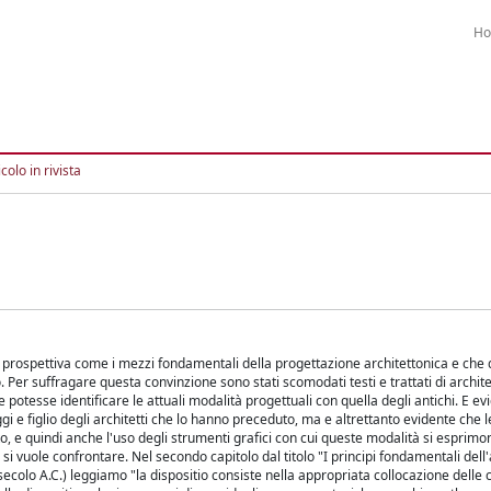
H
colo in rivista
la prospettiva come i mezzi fondamentali della progettazione architettonica e che 
. Per suffragare questa convinzione sono stati scomodati testi e trattati di archit
potesse identificare le attuali modalità progettuali con quella degli antichi. E evi
gi e figlio degli architetti che lo hanno preceduto, ma e altrettanto evidente che 
o, e quindi anche l'uso degli strumenti grafici con cui queste modalità si esprim
i vuole confrontare. Nel secondo capitolo dal titolo "I principi fondamentali dell'
 secolo A.C.) leggiamo "la dispositio consiste nella appropriata collocazione delle 