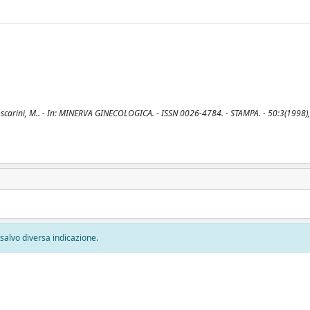
C., Moscarini, M.. - In: MINERVA GINECOLOGICA. - ISSN 0026-4784. - STAMPA. - 50:3(1998)
, salvo diversa indicazione.