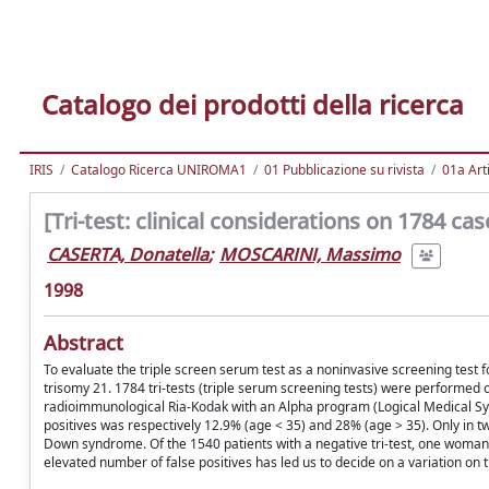
Catalogo dei prodotti della ricerca
IRIS
Catalogo Ricerca UNIROMA1
01 Pubblicazione su rivista
01a Arti
[Tri-test: clinical considerations on 1784 cas
CASERTA, Donatella
;
MOSCARINI, Massimo
1998
Abstract
To evaluate the triple screen serum test as a noninvasive screening test 
trisomy 21. 1784 tri-tests (triple serum screening tests) were performed
radioimmunological Ria-Kodak with an Alpha program (Logical Medical Syst
positives was respectively 12.9% (age < 35) and 28% (age > 35). Only in t
Down syndrome. Of the 1540 patients with a negative tri-test, one woman 
elevated number of false positives has led us to decide on a variation on th