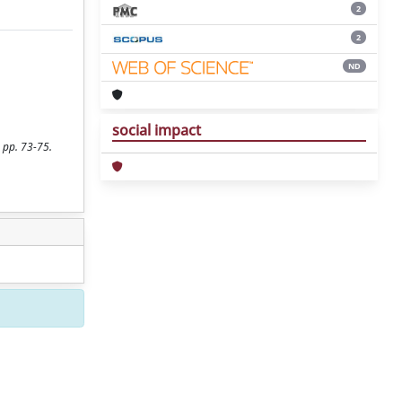
2
2
ND
social impact
, pp. 73-75.