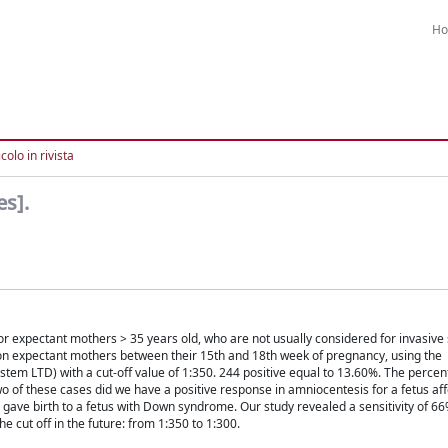
H
colo in rivista
es].
for expectant mothers > 35 years old, who are not usually considered for invasive
 on expectant mothers between their 15th and 18th week of pregnancy, using the
em LTD) with a cut-off value of 1:350. 244 positive equal to 13.60%. The percen
wo of these cases did we have a positive response in amniocentesis for a fetus af
gave birth to a fetus with Down syndrome. Our study revealed a sensitivity of 6
e cut off in the future: from 1:350 to 1:300.