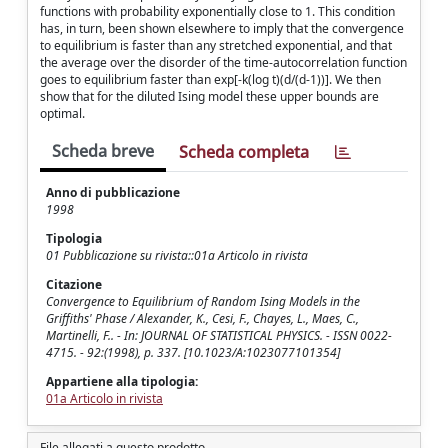
functions with probability exponentially close to 1. This condition
has, in turn, been shown elsewhere to imply that the convergence
to equilibrium is faster than any stretched exponential, and that
the average over the disorder of the time-autocorrelation function
goes to equilibrium faster than exp[-k(log t)(d/(d-1))]. We then
show that for the diluted Ising model these upper bounds are
optimal.
Scheda breve
Scheda completa
Anno di pubblicazione
1998
Tipologia
01 Pubblicazione su rivista::01a Articolo in rivista
Citazione
Convergence to Equilibrium of Random Ising Models in the
Griffiths' Phase / Alexander, K., Cesi, F., Chayes, L., Maes, C.,
Martinelli, F.. - In: JOURNAL OF STATISTICAL PHYSICS. - ISSN 0022-
4715. - 92:(1998), p. 337. [10.1023/A:1023077101354]
Appartiene alla tipologia:
01a Articolo in rivista
File allegati a questo prodotto