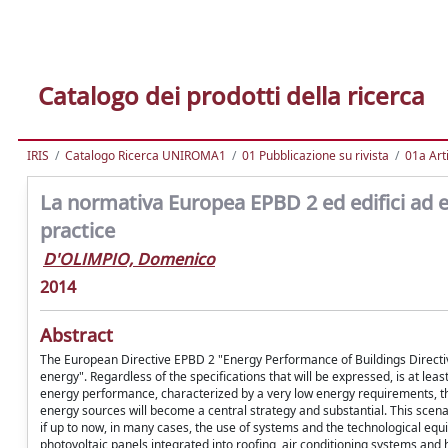
Catalogo dei prodotti della ricerca
IRIS
Catalogo Ricerca UNIROMA1
01 Pubblicazione su rivista
01a Arti
La normativa Europea EPBD 2 ed edifici ad e
practice
D'OLIMPIO, Domenico
2014
Abstract
The European Directive EPBD 2 "Energy Performance of Buildings Directiv
energy". Regardless of the specifications that will be expressed, is at least
energy performance, characterized by a very low energy requirements, the
energy sources will become a central strategy and substantial. This scenar
if up to now, in many cases, the use of systems and the technological e
photovoltaic panels integrated into roofing, air conditioning systems and