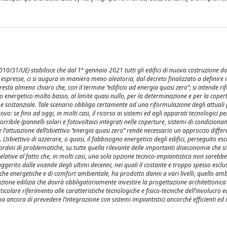
10/31/UE) stabilisce che dal 1° gennaio 2021 tutti gli edifici di nuova costruzione 
 espresse, ci si augura in maniera meno aleatoria, dal decreto finalizzato a definire i
esta almeno chiaro che, con il termine “edificio ad energia quasi zero”, si intende rif
o energetico molto basso, al limite quasi nullo, per la determinazione e per la coper
e e sostanziale. Tale scenario obbliga certamente ad una riformulazione degli attuali 
ovo: se fino ad oggi, in molti casi, il ricorso ai sistemi ed agli apparati tecnologici p
ribile (pannelli solari e fotovoltaici integrati nelle coperture, sistemi di condizion
’attuazione dell’obiettivo “energia quasi zero” rende necessario un approccio differe
. L’obiettivo di azzerare, o quasi, il fabbisogno energetico degli edifici, perseguito e
ordini di problematiche, su tutte quella rilevante delle importanti diseconomie che si
elative al fatto che, in molti casi, una sola opzione tecnico-impiantistica non sarebbe 
rito dalle vicende degli ultimi decenni, nei quali il costante e troppo spesso esclu
iche energetiche e di comfort ambientale, ha prodotto danni a vari livelli, quello am
ione edilizia che dovrà obbligatoriamente investire la progettazione architettonica 
icolare riferimento alle caratteristiche tecnologiche e fisico-tecniche dell’involucro edi
 ancora di prevedere l’integrazione con sistemi impiantistici ancorché efficienti ed