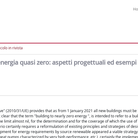
H
colo in rivista
nergia quasi zero: aspetti progettuali ed esempi 
e" (2010/31/UE) provides that as from 1 January 2021 all new buildings must be 
 clear that the term "building to nearly zero energy ", is intended to refer to a bui
 limit almost nil, for the determination and for the coverage of which the use o
io certainly requires a reformulation of existing principles and strategies of de
quipment for energy requirements by source renewable appeared a viable strategy
 heat pumps characterized by very high performance, etc.), certainly the impleme