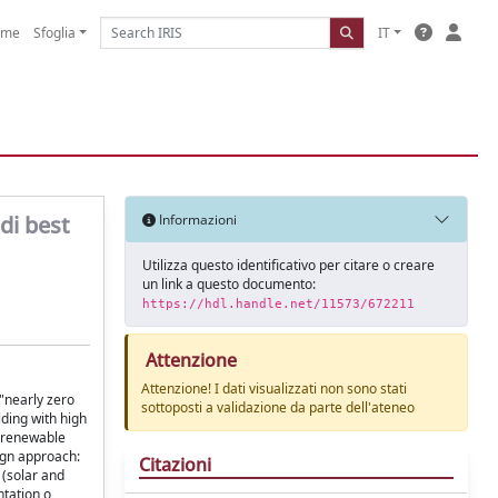
ome
Sfoglia
IT
di best
Informazioni
Utilizza questo identificativo per citare o creare
un link a questo documento:
https://hdl.handle.net/11573/672211
Attenzione
Attenzione! I dati visualizzati non sono stati
"nearly zero
sottoposti a validazione da parte dell'ateneo
lding with high
f renewable
sign approach:
Citazioni
 (solar and
ntation o