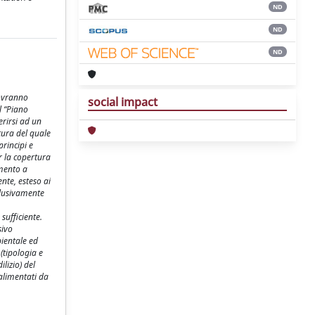
ND
ND
ND
dovranno
social impact
l “Piano
erirsi ad un
tura del quale
principi e
er la copertura
amento a
nte, esteso ai
sclusivamente
sufficiente.
sivo
bientale ed
(tipologia e
lizio) del
 alimentati da