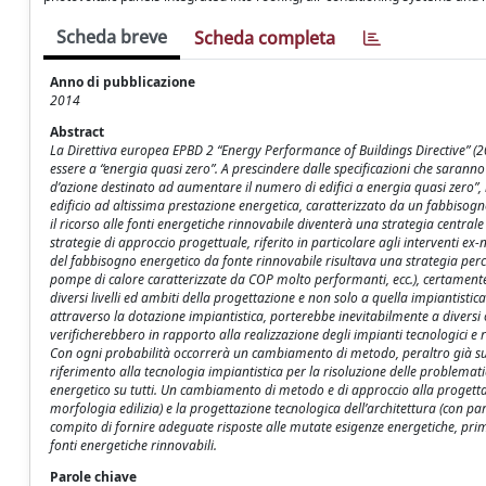
Scheda breve
Scheda completa
Anno di pubblicazione
2014
Abstract
La Direttiva europea EPBD 2 “Energy Performance of Buildings Directive” (20
essere a “energia quasi zero”. A prescindere dalle specificazioni che saranno
d’azione destinato ad aumentare il numero di edifici a energia quasi zero”, r
edificio ad altissima prestazione energetica, caratterizzato da un fabbisogn
il ricorso alle fonti energetiche rinnovabile diventerà una strategia central
strategie di approccio progettuale, riferito in particolare agli interventi ex-n
del fabbisogno energetico da fonte rinnovabile risultava una strategia percor
pompe di calore caratterizzate da COP molto performanti, ecc.), certamente l
diversi livelli ed ambiti della progettazione e non solo a quella impiantistica
attraverso la dotazione impiantistica, porterebbe inevitabilmente a diversi 
verificherebbero in rapporto alla realizzazione degli impianti tecnologici e r
Con ogni probabilità occorrerà un cambiamento di metodo, peraltro già sugge
riferimento alla tecnologia impiantistica per la risoluzione delle problemat
energetico su tutti. Un cambiamento di metodo e di approccio alla progettaz
morfologia edilizia) e la progettazione tecnologica dell’architettura (con part
compito di fornire adeguate risposte alle mutate esigenze energetiche, prima
fonti energetiche rinnovabili.
Parole chiave