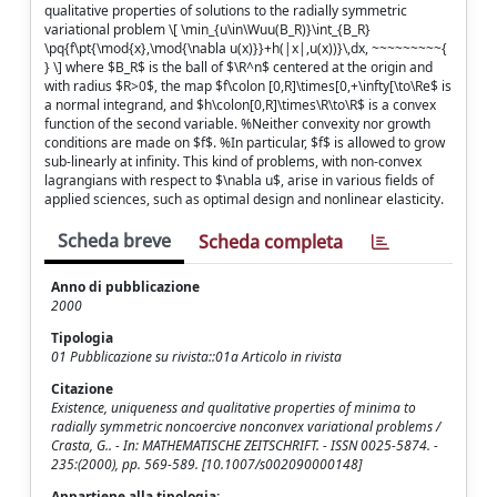
qualitative properties of solutions to the radially symmetric
variational problem \[ \min_{u\in\Wuu(B_R)}\int_{B_R}
\pq{f\pt{\mod{x},\mod{\nabla u(x)}}+h(|x|,u(x))}\,dx, ~~~~~~~~~{
} \] where $B_R$ is the ball of $\R^n$ centered at the origin and
with radius $R>0$, the map $f\colon [0,R]\times[0,+\infty[\to\Re$ is
a normal integrand, and $h\colon[0,R]\times\R\to\R$ is a convex
function of the second variable. %Neither convexity nor growth
conditions are made on $f$. %In particular, $f$ is allowed to grow
sub-linearly at infinity. This kind of problems, with non-convex
lagrangians with respect to $\nabla u$, arise in various fields of
applied sciences, such as optimal design and nonlinear elasticity.
Scheda breve
Scheda completa
Anno di pubblicazione
2000
Tipologia
01 Pubblicazione su rivista::01a Articolo in rivista
Citazione
Existence, uniqueness and qualitative properties of minima to
radially symmetric noncoercive nonconvex variational problems /
Crasta, G.. - In: MATHEMATISCHE ZEITSCHRIFT. - ISSN 0025-5874. -
235:(2000), pp. 569-589. [10.1007/s002090000148]
Appartiene alla tipologia: