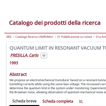
Catalogo dei prodotti della ricerca
IRIS
Catalogo Ricerca UNIROMA1
01 Pubblicazione su rivista
01a Arti
QUANTUM LIMIT IN RESONANT VACUUM 
PRESILLA, Carlo
1993
Abstract
We propose an electromechanical transducer based on a resonant-tunnellin
tunnelling currents while using the same bias voltage. The increased cur
determine the quantum limit in the system under monitoring. Experimen
the Brownian noise, allowing observation of quantum-mechanical noise a
Scheda breve
Scheda completa