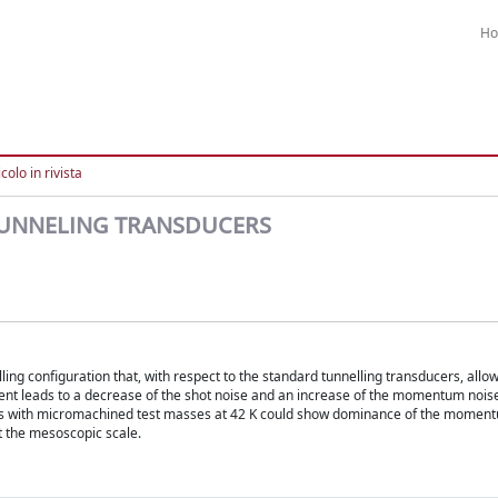
H
colo in rivista
TUNNELING TRANSDUCERS
g configuration that, with respect to the standard tunnelling transducers, allow
rent leads to a decrease of the shot noise and an increase of the momentum nois
ts with micromachined test masses at 42 K could show dominance of the momen
t the mesoscopic scale.