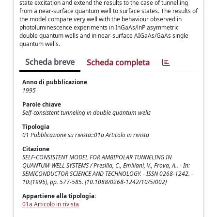
state excitation and extend the results to the case of tunnelling
from a near-surface quantum well to surface states. The results of
the model compare very well with the behaviour observed in
photoluminescence experiments in InGaAs/lnP asymmetric
double quantum wells and in near-surface AIGaAs/GaAs single
quantum wells.
Scheda breve
Scheda completa
Anno di pubblicazione
1995
Parole chiave
Self-consistent tunneling in double quantum wells
Tipologia
01 Pubblicazione su rivista::01a Articolo in rivista
Citazione
SELF-CONSISTENT MODEL FOR AMBIPOLAR TUNNELING IN
QUANTUM-WELL SYSTEMS / Presilla, C., Emiliani, V., Frova, A.. - In:
SEMICONDUCTOR SCIENCE AND TECHNOLOGY. - ISSN 0268-1242. -
10:(1995), pp. 577-585. [10.1088/0268-1242/10/5/002]
Appartiene alla tipologia:
01a Articolo in rivista