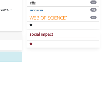
ND
DI DIRITTO
ND
ND
social impact