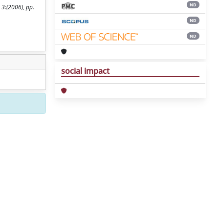
ND
 3:(2006), pp.
ND
ND
social impact