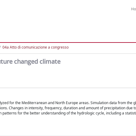
H
04a Atto di comunicazione a congresso
uture changed climate
nalyzed for the Mediterranean and North Europe areas. Simulation data from the g
 Changes in intensity, frequency, duration and amount of precipitation due to
atterns for the better understanding of the hydrologic cycle, including a statisti