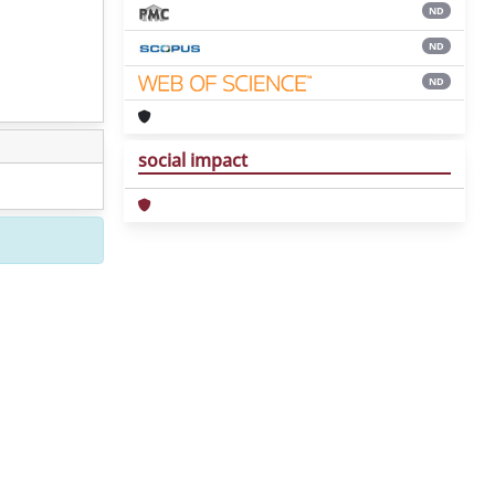
ND
ND
ND
social impact