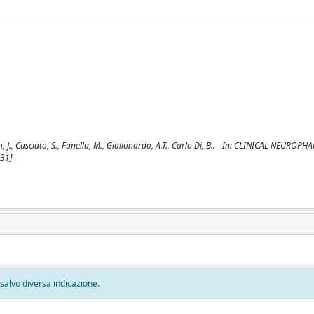
, J., Casciato, S., Fanella, M., Giallonardo, A.T., Carlo Di, B.. - In: CLINICAL NEUR
31]
, salvo diversa indicazione.