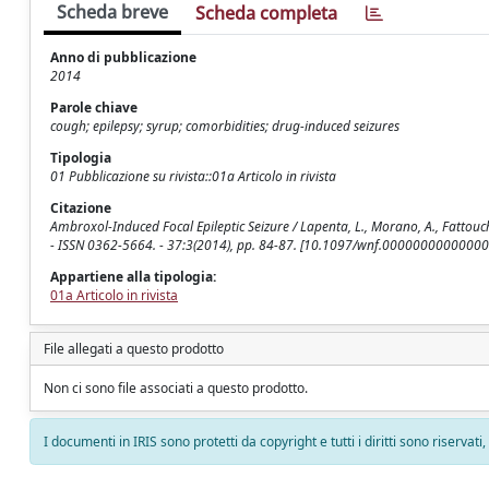
Scheda breve
Scheda completa
Anno di pubblicazione
2014
Parole chiave
cough; epilepsy; syrup; comorbidities; drug-induced seizures
Tipologia
01 Pubblicazione su rivista::01a Articolo in rivista
Citazione
Ambroxol-Induced Focal Epileptic Seizure / Lapenta, L., Morano, A., Fattouch
- ISSN 0362-5664. - 37:3(2014), pp. 84-87. [10.1097/wnf.00000000000000
Appartiene alla tipologia:
01a Articolo in rivista
File allegati a questo prodotto
Non ci sono file associati a questo prodotto.
I documenti in IRIS sono protetti da copyright e tutti i diritti sono riservati