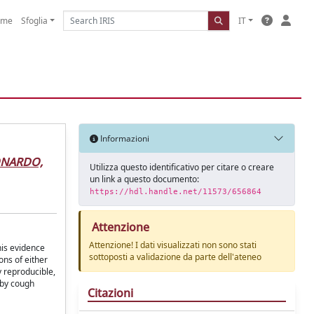
ome
Sfoglia
IT
Informazioni
ONARDO,
Utilizza questo identificativo per citare o creare
un link a questo documento:
https://hdl.handle.net/11573/656864
Attenzione
Attenzione! I dati visualizzati non sono stati
his evidence
sottoposti a validazione da parte dell'ateneo
ons of either
y reproducible,
 by cough
Citazioni