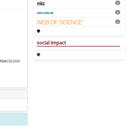
3
3
2
social impact
OPHARMACOLOGY.