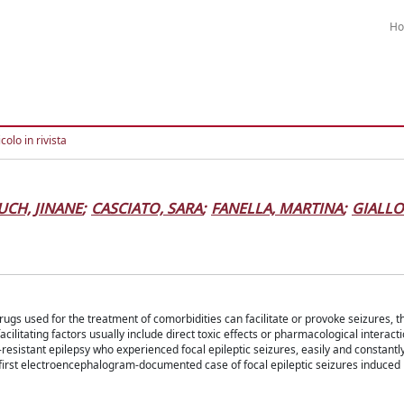
H
colo in rivista
UCH, JINANE
;
CASCIATO, SARA
;
FANELLA, MARTINA
;
GIALL
rugs used for the treatment of comorbidities can facilitate or provoke seizures, t
litating factors usually include direct toxic effects or pharmacological interacti
-resistant epilepsy who experienced focal epileptic seizures, easily and constantl
e first electroencephalogram-documented case of focal epileptic seizures induced