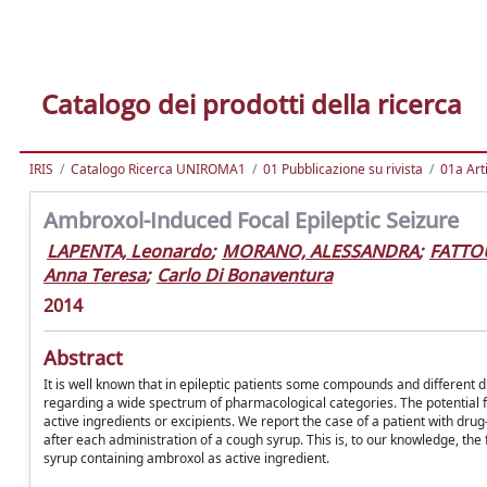
Catalogo dei prodotti della ricerca
IRIS
Catalogo Ricerca UNIROMA1
01 Pubblicazione su rivista
01a Arti
Ambroxol-Induced Focal Epileptic Seizure
LAPENTA, Leonardo
;
MORANO, ALESSANDRA
;
FATTO
Anna Teresa
;
Carlo Di Bonaventura
2014
Abstract
It is well known that in epileptic patients some compounds and different d
regarding a wide spectrum of pharmacological categories. The potential faci
active ingredients or excipients. We report the case of a patient with drug
after each administration of a cough syrup. This is, to our knowledge, th
syrup containing ambroxol as active ingredient.