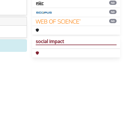
ND
ND
ND
social impact