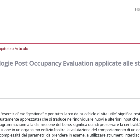
H
pitolo o Articolo
ogie Post Occupancy Evaluation applicate alle s
ercizio” e/o “gestione” e per tutto l’arco del suo “ciclo di vita utile” significa res
uatamente apprezzata) che si traduce nell’individuare nuovi e ulteriori input che s
rogrammazione alla dismissione del bene: significa quindi preservare la centralità
aduzione in un organismo edilizio.Inoltre la valutazione del comportamento di un 
 e complessità dei parametri da prendere in esame, a utilizzare strumenti interdisci