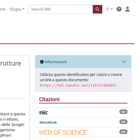
ome
Sfoglia
IT
trutture
Informazioni
Utilizza questo identificativo per citare o creare
un link a questo documento:
https://hdl.handle.net/11573/650051
Citazioni
ND
tituire a questa
i ri ettono,
ND
 della “proget-
organismo
ND
plinari