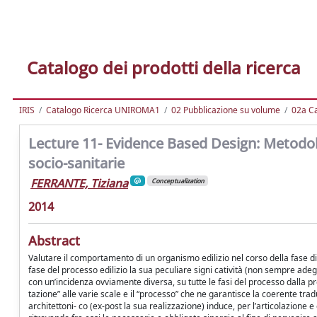
Catalogo dei prodotti della ricerca
IRIS
Catalogo Ricerca UNIROMA1
02 Pubblicazione su volume
02a Ca
Lecture 11- Evidence Based Design: Metodol
socio-sanitarie
FERRANTE, Tiziana
Conceptualization
2014
Abstract
Valutare il comportamento di un organismo edilizio nel corso della fase di “es
fase del processo edilizio la sua peculiare signi catività (non sempre adeg
con un’incidenza ovviamente diversa, su tutte le fasi del processo dalla p
tazione” alle varie scale e il “processo” che ne garantisce la coerente tr
architettoni- co (ex-post la sua realizzazione) induce, per l’articolazione