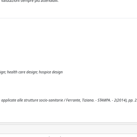
a valutazioni sempre più attendibili.
ign; health care design; hospice design
plicate alle strutture socio-sanitarie / Ferrante, Tiziana. - STAMPA. - 2(2014), pp. 