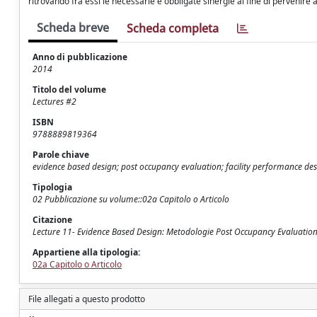
ritrovando fra essi le necessarie e obbligate sinergie al fine di pervenire 
Scheda breve
Scheda completa
Anno di pubblicazione
2014
Titolo del volume
Lectures #2
ISBN
9788889819364
Parole chiave
evidence based design; post occupancy evaluation; facility performance des
Tipologia
02 Pubblicazione su volume::02a Capitolo o Articolo
Citazione
Lecture 11- Evidence Based Design: Metodologie Post Occupancy Evaluation ap
Appartiene alla tipologia:
02a Capitolo o Articolo
File allegati a questo prodotto