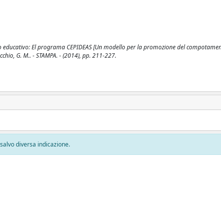
o educativo: El programa CEPIDEAS [Un modello per la promozione del compotamen
cchio, G. M.. - STAMPA. - (2014), pp. 211-227.
, salvo diversa indicazione.