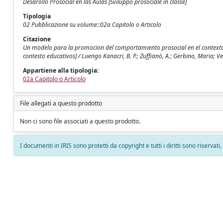
Desarollo Prosocial en las Aulas [Sviluppo prosociale in classe]
Tipologia
02 Pubblicazione su volume::02a Capitolo o Articolo
Citazione
Un modelo para la promocion del comportamiento prosocial en el context
contesto educativos] / Luengo Kanacri, B. P.; Zuffianò, A.; Gerbino, Maria; Ve
Appartiene alla tipologia:
02a Capitolo o Articolo
File allegati a questo prodotto
Non ci sono file associati a questo prodotto.
I documenti in IRIS sono protetti da copyright e tutti i diritti sono riservati