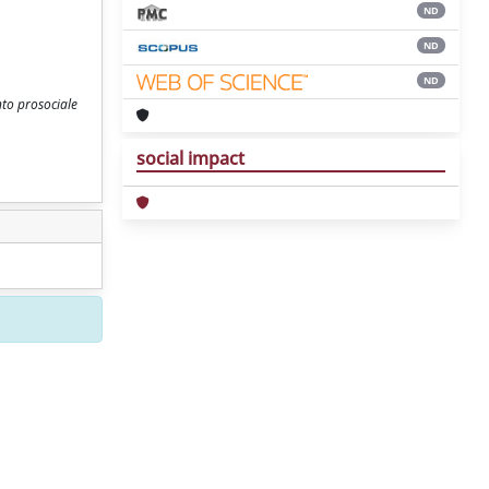
ND
ND
ND
to prosociale
social impact