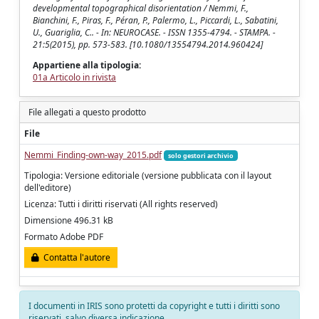
developmental topographical disorientation / Nemmi, F.,
Bianchini, F., Piras, F., Péran, P., Palermo, L., Piccardi, L., Sabatini,
U., Guariglia, C.. - In: NEUROCASE. - ISSN 1355-4794. - STAMPA. -
21:5(2015), pp. 573-583. [10.1080/13554794.2014.960424]
Appartiene alla tipologia:
01a Articolo in rivista
File allegati a questo prodotto
File
Nemmi_Finding-own-way_2015.pdf
solo gestori archivio
Tipologia: Versione editoriale (versione pubblicata con il layout
dell'editore)
Licenza: Tutti i diritti riservati (All rights reserved)
Dimensione 496.31 kB
Formato Adobe PDF
Contatta l'autore
I documenti in IRIS sono protetti da copyright e tutti i diritti sono
riservati, salvo diversa indicazione.