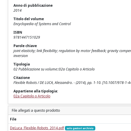
Anno di pubblicazione
2014
Titolo del volume
Encyclopedia of Systems and Control
ISBN
9781447151029
Parole chiave
joint elasticity; link flexibility; regulation by motor feedback; gravity co
inversion
Tipologia
02 Pubblicazione su volume::02a Capitolo o Articolo
Citazione
Flexible Robots / DE LUCA, Alessandro. - (2014), pp. 1-10. [10.1007/978-1
Appartiene alla tipologia:
02a Capitolo o Articolo
File allegati a questo prodotto
File
DeLuca_Flexible-Robots_2014.pdf
solo gestori archivio