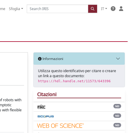
ome
Sfoglia
IT
Informazioni
Utilizza questo identificativo per citare o creare
un link a questo documento:
https://hdl.handle.net/11573/643396
Citazioni
of robots with
ymptotic
ND
 with flexible
ND
ND