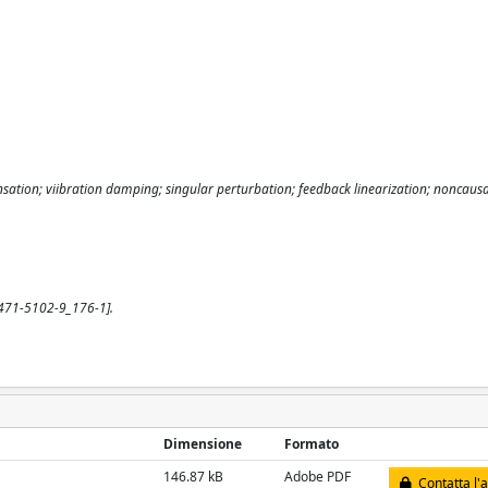
mpensation; viibration damping; singular perturbation; feedback linearization; noncaus
-4471-5102-9_176-1].
Dimensione
Formato
146.87 kB
Adobe PDF
Contatta l'