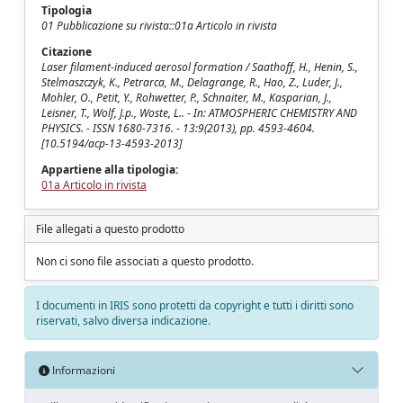
Tipologia
01 Pubblicazione su rivista::01a Articolo in rivista
Citazione
Laser filament-induced aerosol formation / Saathoff, H., Henin, S.,
Stelmaszczyk, K., Petrarca, M., Delagrange, R., Hao, Z., Luder, J.,
Mohler, O., Petit, Y., Rohwetter, P., Schnaiter, M., Kasparian, J.,
Leisner, T., Wolf, J.p., Woste, L.. - In: ATMOSPHERIC CHEMISTRY AND
PHYSICS. - ISSN 1680-7316. - 13:9(2013), pp. 4593-4604.
[10.5194/acp-13-4593-2013]
Appartiene alla tipologia:
01a Articolo in rivista
File allegati a questo prodotto
Non ci sono file associati a questo prodotto.
I documenti in IRIS sono protetti da copyright e tutti i diritti sono
riservati, salvo diversa indicazione.
Informazioni