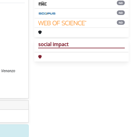
ND
ND
ND
social impact
an Venanzo