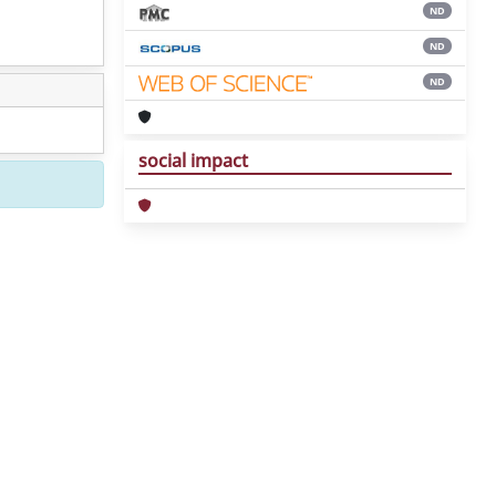
ND
ND
ND
social impact