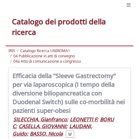
Catalogo dei prodotti della
ricerca
IRIS
Catalogo Ricerca UNIROMA1
04 Pubblicazione in atti di convegno
04a Atto di comunicazione a congresso
Efficacia della "Sleeve Gastrectomy"
per via laparoscopica (I tempo della
diversione biliopancreatica con
Duodenal Switch) sulle co-morbilità nei
pazienti super-obesi
SILECCHIA, Gianfranco
;
LEONETTI F
;
BORU
C
;
CASELLA, GIOVANNI
;
LAUDANI,
Guido
;
BASSO, Nicola