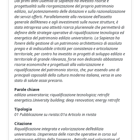
Dai primi anni Duemila la Sapienza ha investito risorse e
progettualità sulla riorganizzazione del proprio patrimonio
edilizio, sul potenziamento delle dotazioni e sulla razionalizzazione
dei servizi offerti. Parallelamente alla revisione dell’assetto
generale dell’Ateneo e agli investimenti sulle nuove strutture, è
stata intrapresa una attività ricerca pluriennale che permetterà di
definire delle strategie operative di riqualificazione tecnologica ed
energetica del patrimonio edilizio universitario. La Sapienza ha
l’onere della gestione di un patrimonio architettonico di assoluto
pregio e di indiscutibile criticità per consistenza e articolazione
territoriale, per contro ha investito in progetti di sviluppo edilizio e
territoriale di grande rilevanza, forse non dedicando abbastanza
risorse economiche e progettuali alla valorizzazione e
riqualificazione del patrimonio storico, che, pur essendo uno di
principali caposaldi della cultura moderna italiana, versa in uno
stato di salute assai precario.
Parole chiave
edilizia universitaria; riqualificazione tecnologica; retrofit
energetico.University building; deep renovation; energy retrofit
Tipologia
01 Pubblicazione su rivista::01a Articolo in rivista
Citazione
Riqualificazione integrata e valorizzazione dell’edilizia
universitaria. L’esperienza delle ricerche operative in corso sul
patrimonio edilizio della Sapienza - Retrofit and valorisation of