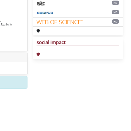
ND
ND
,
ND
 Società
social impact