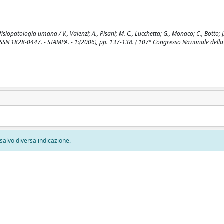
opatologia umana / V., Valenzi; A., Pisani; M. C., Lucchetta; G., Monaco; C., Botto; J.
SN 1828-0447. - STAMPA. - 1:(2006), pp. 137-138. ( 107° Congresso Nazionale della
, salvo diversa indicazione.