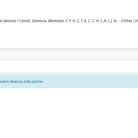
osis / Cinotti, Gianluca; Weinstein, F. P. O. S. T. A. C. C. H. I. N. I. J. N.. - (1994). ( 
, salvo diversa indicazione.