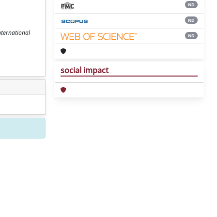
ND
ND
International
ND
social impact