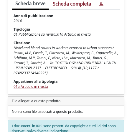
Scheda breve
Scheda completa
Anno di pubblicazione
2014
Tipologia
01 Pubblicazione su rivista::01a Articolo in rivista
Citazione
Nickel and blood counts in workers exposed to urban stressors /
Rosati, M.V., Casale, T., Ciarrocca, M., Weiderpass, E., Capozzella, A.,
Schifano, M.P., Tomei, F., Nieto, H.a., Marrocco, M., Tomei, G.,
Caciari, T., Sancini, A.. - In: TOXICOLOGY AND INDUSTRIAL HEALTH.
- ISSN 0748-2337. - ELETTRONICO. - (2014). [10,1177 /
0748233714540225]
Appartiene alla tipologia:
01a Articolo in rivista
File allegati a questo prodotto
Non ci sono file associati a questo prodotto.
I documenti in IRIS sono protetti da copyright e tutti i diritti sono
riservati, salvo diversa indicazione.