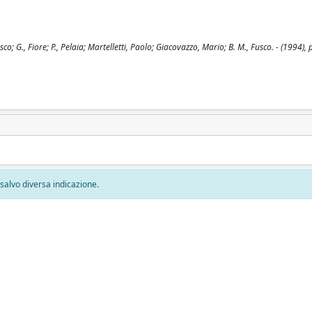
 G., Fiore; P., Pelaia; Martelletti, Paolo; Giacovazzo, Mario; B. M., Fusco. - (1994), 
, salvo diversa indicazione.