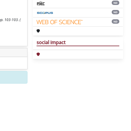
ND
ND
pp. 103-103. (
ND
social impact