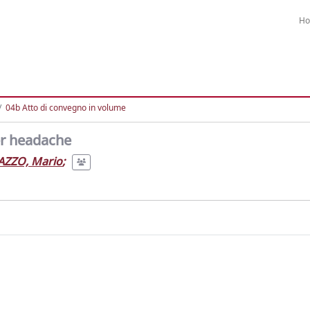
H
04b Atto di convegno in volume
er headache
ZZO, Mario
;