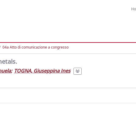
H
04a Atto di comunicazione a congresso
metals.
nuela
;
TOGNA, Giuseppina Ines