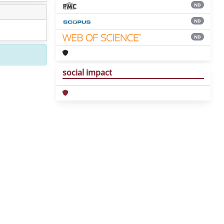
ND
ND
ND
social impact