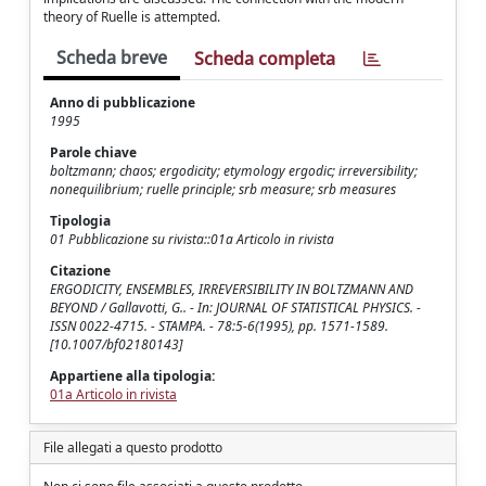
theory of Ruelle is attempted.
Scheda breve
Scheda completa
Anno di pubblicazione
1995
Parole chiave
boltzmann; chaos; ergodicity; etymology ergodic; irreversibility;
nonequilibrium; ruelle principle; srb measure; srb measures
Tipologia
01 Pubblicazione su rivista::01a Articolo in rivista
Citazione
ERGODICITY, ENSEMBLES, IRREVERSIBILITY IN BOLTZMANN AND
BEYOND / Gallavotti, G.. - In: JOURNAL OF STATISTICAL PHYSICS. -
ISSN 0022-4715. - STAMPA. - 78:5-6(1995), pp. 1571-1589.
[10.1007/bf02180143]
Appartiene alla tipologia:
01a Articolo in rivista
File allegati a questo prodotto