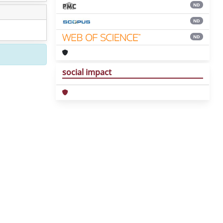
ND
ND
ND
social impact