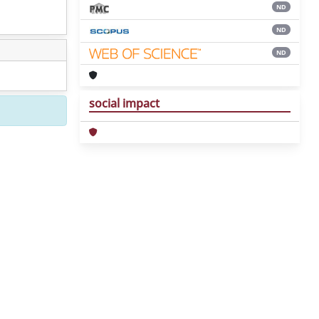
ND
ND
ND
social impact