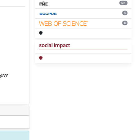
ND
3
0
social impact
(IEEE