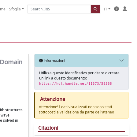
ome
Sfoglia
IT
e-Domain
Informazioni
Utilizza questo identificativo per citare o creare
un link a questo documento:
https://hdl.handle.net/11573/58568
Attenzione
Attenzione! I dati visualizzati non sono stati
th structures
sottoposti a validazione da parte dell'ateneo
c wave
e solved in
Citazioni