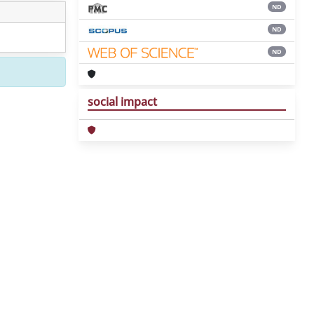
ND
ND
ND
social impact