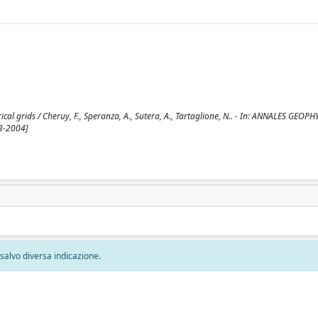
al grids / Cheruy, F., Speranza, A., Sutera, A., Tartaglione, N.. - In: ANNALES GEOPH
3-2004]
, salvo diversa indicazione.