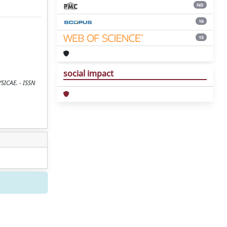
ND
16
15
social impact
YSICAE. - ISSN