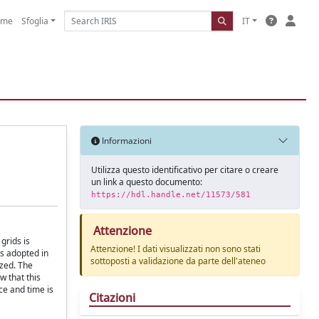
ome
Sfoglia
IT
Informazioni
Utilizza questo identificativo per citare o creare
un link a questo documento:
https://hdl.handle.net/11573/581
Attenzione
grids is
Attenzione! I dati visualizzati non sono stati
es adopted in
sottoposti a validazione da parte dell'ateneo
yzed. The
w that this
ce and time is
Citazioni