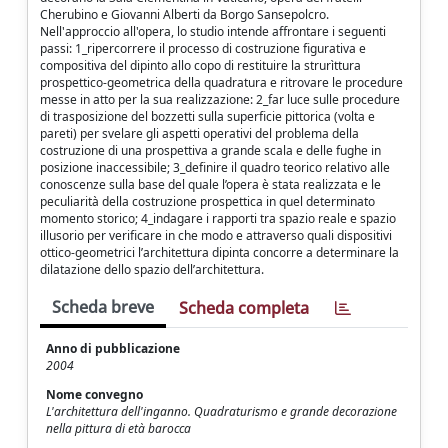
Cherubino e Giovanni Alberti da Borgo Sansepolcro.
Nell'approccio all'opera, lo studio intende affrontare i seguenti
passi: 1_ripercorrere il processo di costruzione figurativa e
compositiva del dipinto allo copo di restituire la strurìttura
prospettico-geometrica della quadratura e ritrovare le procedure
messe in atto per la sua realizzazione: 2_far luce sulle procedure
di trasposizione del bozzetti sulla superficie pittorica (volta e
pareti) per svelare gli aspetti operativi del problema della
costruzione di una prospettiva a grande scala e delle fughe in
posizione inaccessibile; 3_definire il quadro teorico relativo alle
conoscenze sulla base del quale l’opera è stata realizzata e le
peculiarità della costruzione prospettica in quel determinato
momento storico; 4_indagare i rapporti tra spazio reale e spazio
illusorio per verificare in che modo e attraverso quali dispositivi
ottico-geometrici l’architettura dipinta concorre a determinare la
dilatazione dello spazio dell’architettura.
Scheda breve
Scheda completa
Anno di pubblicazione
2004
Nome convegno
L'architettura dell'inganno. Quadraturismo e grande decorazione
nella pittura di età barocca