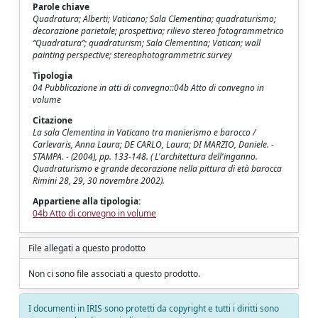
Parole chiave
Quadratura; Alberti; Vaticano; Sala Clementina; quadraturismo;
decorazione parietale; prospettiva; rilievo stereo fotogrammetrico
“Quadratura”; quadraturism; Sala Clementina; Vatican; wall
painting perspective; stereophotogrammetric survey
Tipologia
04 Pubblicazione in atti di convegno::04b Atto di convegno in
volume
Citazione
La sala Clementina in Vaticano tra manierismo e barocco /
Carlevaris, Anna Laura; DE CARLO, Laura; DI MARZIO, Daniele. -
STAMPA. - (2004), pp. 133-148. ( L'architettura dell'inganno.
Quadraturismo e grande decorazione nella pittura di età barocca
Rimini 28, 29, 30 novembre 2002).
Appartiene alla tipologia:
04b Atto di convegno in volume
File allegati a questo prodotto
Non ci sono file associati a questo prodotto.
I documenti in IRIS sono protetti da copyright e tutti i diritti sono