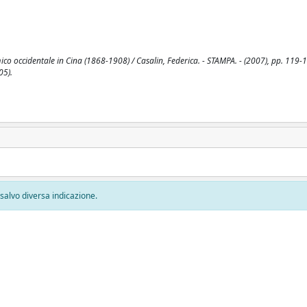
co occidentale in Cina (1868-1908) / Casalin, Federica. - STAMPA. - (2007), pp. 119-1
05).
, salvo diversa indicazione.