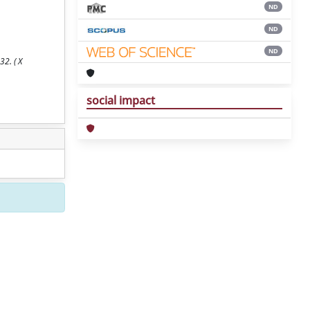
ND
ND
ND
32. ( X
social impact