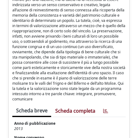
indirizzata verso un senso conservativo e creativo, legata
all’azione di reinvestimento di senso connessa alla ricoperta della
memoria della consistenza e varietà del patrimonio culturale e
identitario di determinato un popolo. La tutela, cioè, va espressa
in termini di valorizzazione attraverso un mezzo che è quello della
riappropriazione, non di certo solo del vincolo. La preservazione,
infatti, non avviene privando i beni culturali di loro un possibile
uso, o sottraendoli al godimento, ma attraverso la ricerca di una
funzione congrua e di un uso continuo (un uso diversificato,
ovviamente, che dipende dalla tipologia di bene culturale che si
sta manipolando, che sia di tipo materiale o immateriale), che
possa consentire alle cose di sussistere il più a lungo possibile
come parti esteticamente e storicamente vive della nostra società
e finalizzandole alla esaltazione dell’identità di uno spazio. Il caso
che si prende in esame è il piano di valorizzazione delle terre
molisane tra le valli del Trigno e del Biferno e dell’alto Molise. Qui
la tutela e la valorizzazione sono state legate da un programma
intessuto intorno a tre parole chiave: integrare, promuovere,
comunicare
Scheda breve
Scheda completa
Anno di pubblicazione
2013
Nome convegno