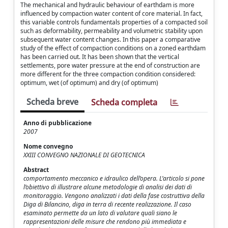
The mechanical and hydraulic behaviour of earthdam is more
influenced by compaction water content of core material. In fact,
this variable controls fundamentals properties of a compacted soil
such as deformability, permeability and volumetric stability upon
subsequent water content changes. In this paper a comparative
study of the effect of compaction conditions on a zoned earthdam
has been carried out. It has been shown that the vertical
settlements, pore water pressure at the end of construction are
more different for the three compaction condition considered:
optimum, wet (of optimum) and dry (of optimum)
Scheda breve
Scheda completa
Anno di pubblicazione
2007
Nome convegno
XXIII CONVEGNO NAZIONALE DI GEOTECNICA
Abstract
comportamento meccanico e idraulico dell’opera. L’articolo si pone
l’obiettivo di illustrare alcune metodologie di analisi dei dati di
monitoraggio. Vengono analizzati i dati della fase costruttiva della
Diga di Bilancino, diga in terra di recente realizzazione. Il caso
esaminato permette da un lato di valutare quali siano le
rappresentazioni delle misure che rendono più immediata e