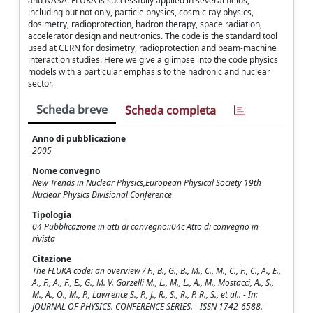
and NASA. FLUKA is successfully applied in several fields,
including but not only, particle physics, cosmic ray physics,
dosimetry, radioprotection, hadron therapy, space radiation,
accelerator design and neutronics. The code is the standard tool
used at CERN for dosimetry, radioprotection and beam-machine
interaction studies. Here we give a glimpse into the code physics
models with a particular emphasis to the hadronic and nuclear
sector.
Scheda breve
Scheda completa
Anno di pubblicazione
2005
Nome convegno
New Trends in Nuclear Physics,European Physical Society 19th
Nuclear Physics Divisional Conference
Tipologia
04 Pubblicazione in atti di convegno::04c Atto di convegno in
rivista
Citazione
The FLUKA code: an overview / F., B., G., B., M., C., M., C., F., C., A., E.,
A., F., A., F., E., G., M. V. Garzelli M., L., M., L., A., M., Mostacci, A., S.,
M., A., O., M., P., Lawrence S., P., J., R., S., R., P. R., S., et al.. - In:
JOURNAL OF PHYSICS. CONFERENCE SERIES. - ISSN 1742-6588. -